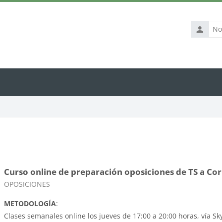
Nombre
de
usuario
Curso online de preparación oposiciones de TS a Cor
Categoría de cursos
OPOSICIONES
METODOLOGÍA
:
Clases semanales online los jueves de 17:00 a 20:00 horas, vía Sk